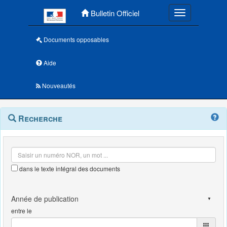
Menu principal
Bulletin Officiel
Toggle navigatio
Documents opposables
Aide
Nouveautés
Navigation
Menu
Recherche
contextuel
et
outils
annexes
dans le texte intégral des documents
entre le