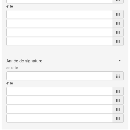
et le
entre le
et le