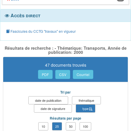
Accès direct
Fascicules du CCTG "travaux" en vigueur
Résultats de recherche : - Thématique: Transports, Année de
publication: 2000
47 documents trouvés
PDF
CSV
Courriel
Tri par
date de publication
thématique
date de signature
type
Résultats par page
10
25
50
100