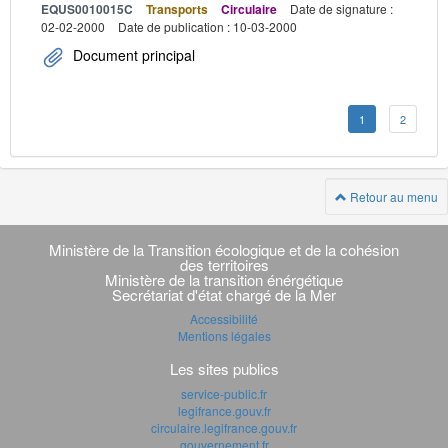
EQUS0010015C
Transports
Circulaire
Date de signature :
02-02-2000
Date de publication : 10-03-2000
Document principal
1
2
Retour au menu
Navigation
transverse
Ministère de la Transition écologique et de la cohésion
des territoires
Ministère de la transition énérgétique
Secrétariat d'état chargé de la Mer
Accessibilité
Mentions légales
Les sites publics
service-public.fr
legifrance.gouv.fr
circulaire.legifrance.gouv.fr
gouvernement.fr