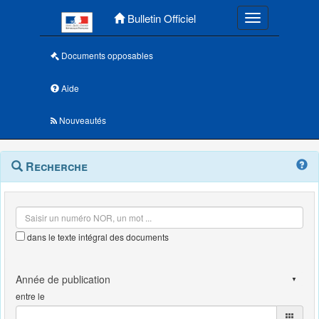
Menu principal
Bulletin Officiel
Toggle navigatio
Documents opposables
Aide
Nouveautés
Navigation
Menu
Recherche
contextuel
et
outils
annexes
dans le texte intégral des documents
entre le