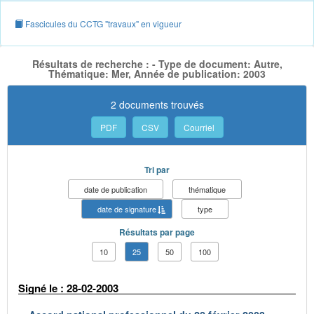
Fascicules du CCTG "travaux" en vigueur
Résultats de recherche : - Type de document: Autre,
Thématique: Mer, Année de publication: 2003
2 documents trouvés
PDF
CSV
Courriel
Tri par
date de publication
thématique
date de signature
type
Résultats par page
10
25
50
100
Signé le : 28-02-2003