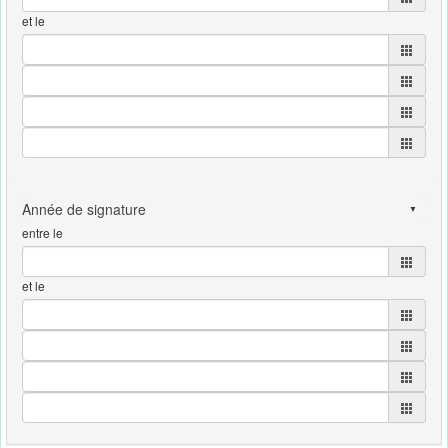
et le
entre le
et le