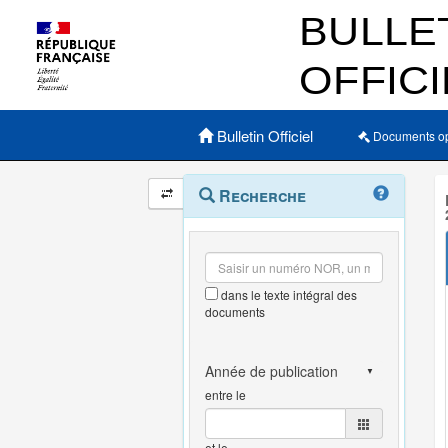
Menu principal
Bulletin Officiel
Documents o
Navigation
Menu
Recherche
contextuel
et
outils
annexes
dans le texte intégral des
documents
entre le
et le