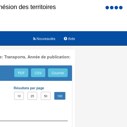
Menu
d'accessi
Nouveautés
Aide
: Transports, Année de publication:
PDF
CSV
Courriel
Résultats par page
10
25
50
100