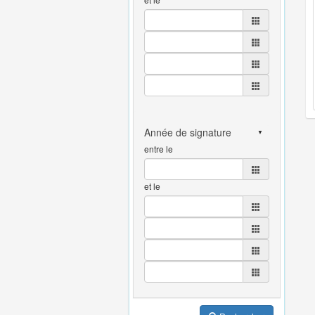
entre le
et le