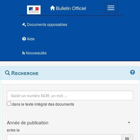
Menu principal
Bulletin Officiel
Toggle navigatio
Documents opposables
Aide
Nouveautés
Navigation
Menu
Recherche
contextuel
et
outils
annexes
dans le texte intégral des documents
entre le