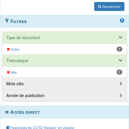
Rechercher
Filtres
Type de document
Autre
7
Thématique
Mer
7
Mots clés
Année de publication
Accès direct
Fascicules du CCTG "travaux" en vigueur