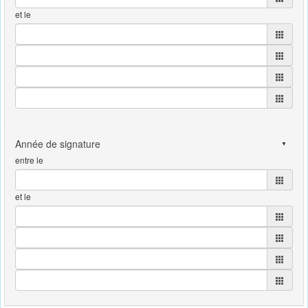
et le
entre le
et le