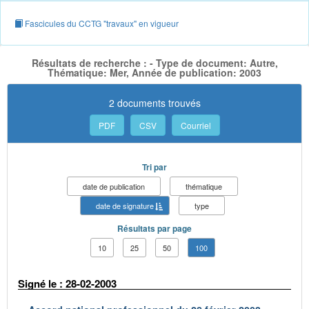
Fascicules du CCTG "travaux" en vigueur
Résultats de recherche : - Type de document: Autre,
Thématique: Mer, Année de publication: 2003
2 documents trouvés
PDF
CSV
Courriel
Tri par
date de publication
thématique
date de signature
type
Résultats par page
10
25
50
100
Signé le : 28-02-2003