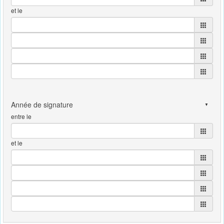
et le
entre le
et le