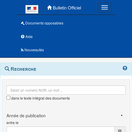
Menu principal
Bulletin Officiel
Toggle navigatio
Documents opposables
Aide
Nouveautés
Navigation
Menu
Recherche
contextuel
et
outils
annexes
dans le texte intégral des documents
entre le