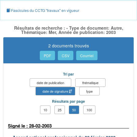
Fascicules du CCTG "travaux" en vigueur
Résultats de recherche : - Type de document: Autre,
Thématique: Mer, Année de publication: 2003
2 documents trouvés
PDF
CSV
Courriel
Tri par
date de publication
thématique
date de signature
type
Résultats par page
10
25
50
100
Signé le : 28-02-2003