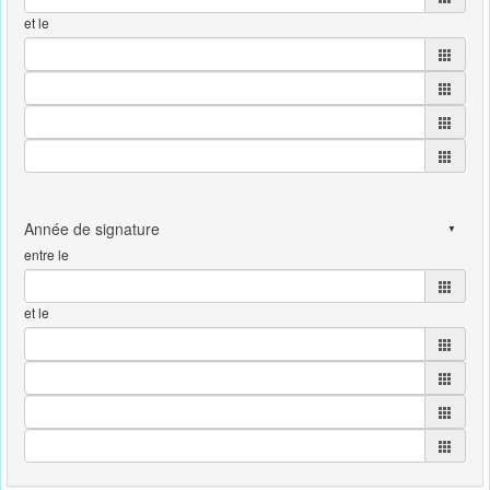
et le
entre le
et le