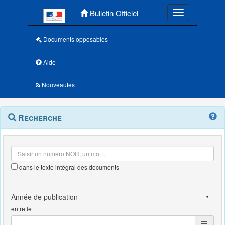
Menu principal
Bulletin Officiel
Toggle navigatio
Documents opposables
Aide
Nouveautés
Navigation
Menu
Recherche
contextuel
et
outils
annexes
dans le texte intégral des documents
entre le