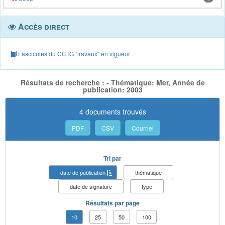
Accès direct
Fascicules du CCTG "travaux" en vigueur
Résultats de recherche : - Thématique: Mer, Année de
publication: 2003
4 documents trouvés
PDF
CSV
Courriel
Tri par
date de publication
thématique
date de signature
type
Résultats par page
10
25
50
100