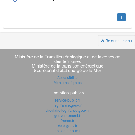
1
Retour au menu
Navigation
transverse
Ministère de la Transition écologique et de la cohésion
des territoires
Ministère de la transition énérgétique
Secrétariat d'état chargé de la Mer
Accessibilité
Mentions légales
Les sites publics
service-public.fr
legifrance.gouv.fr
circulaire.legifrance.gouv.fr
gouvernement.fr
france.fr
data.gouv.fr
ecologie.gouv.fr