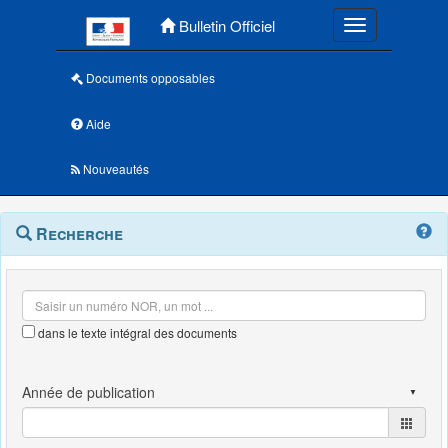
Menu principal
Bulletin Officiel
Toggle navigatio
Documents opposables
Aide
Nouveautés
Navigation
Menu
Recherche
contextuel
et
outils
annexes
dans le texte intégral des documents