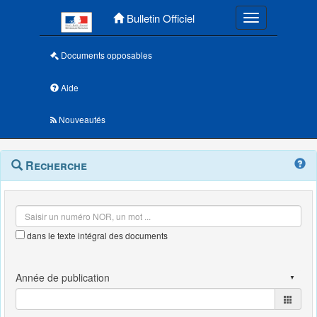
Menu principal
Bulletin Officiel
Toggle navigatio
Documents opposables
Aide
Nouveautés
Navigation
Menu
Recherche
contextuel
et
outils
annexes
dans le texte intégral des documents