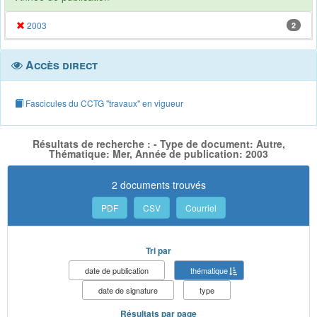
2003
2
Accès direct
Fascicules du CCTG "travaux" en vigueur
Résultats de recherche : - Type de document: Autre,
Thématique: Mer, Année de publication: 2003
2 documents trouvés
PDF
CSV
Courriel
Tri par
date de publication
thématique
date de signature
type
Résultats par page