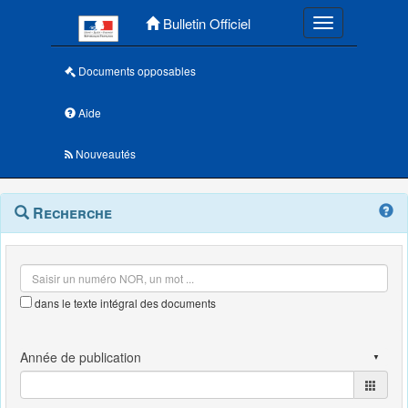
Menu principal
Bulletin Officiel
Toggle navigatio
Documents opposables
Aide
Nouveautés
Navigation
Menu
Recherche
contextuel
et
outils
annexes
dans le texte intégral des documents