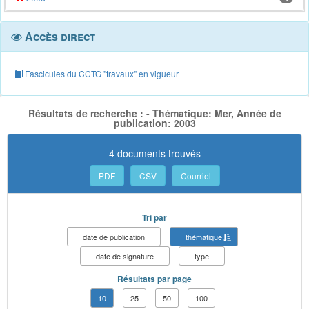
Accès direct
Fascicules du CCTG "travaux" en vigueur
Résultats de recherche : - Thématique: Mer, Année de
publication: 2003
4 documents trouvés
PDF
CSV
Courriel
Tri par
date de publication
thématique
date de signature
type
Résultats par page
10
25
50
100