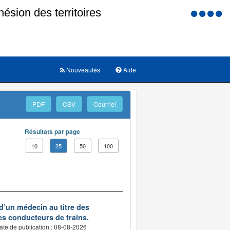
Menu
d'accessi
Nouveautés
Aide
PDF
CSV
Courriel
Résultats par page
10
25
50
100
d’un médecin au titre des
des conducteurs de trains.
ate de publication : 08-08-2026