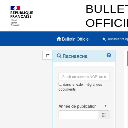
Menu principal
Bulletin Officiel
Documents o
Navigation
Menu
Recherche
contextuel
et
outils
annexes
dans le texte intégral des
documents