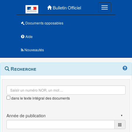
Menu principal
Bulletin Officiel
Toggle navigatio
Documents opposables
Aide
Nouveautés
Navigation
Menu
Recherche
contextuel
et
outils
annexes
dans le texte intégral des documents