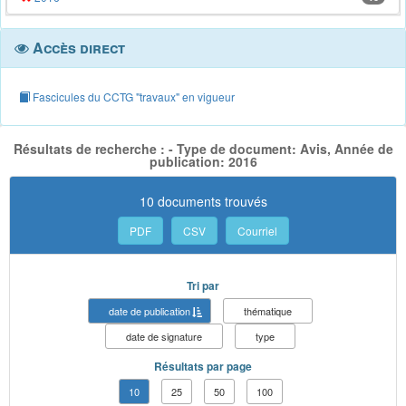
Accès direct
Fascicules du CCTG "travaux" en vigueur
Résultats de recherche : - Type de document: Avis, Année de
publication: 2016
10 documents trouvés
PDF
CSV
Courriel
Tri par
date de publication
thématique
date de signature
type
Résultats par page
10
25
50
100