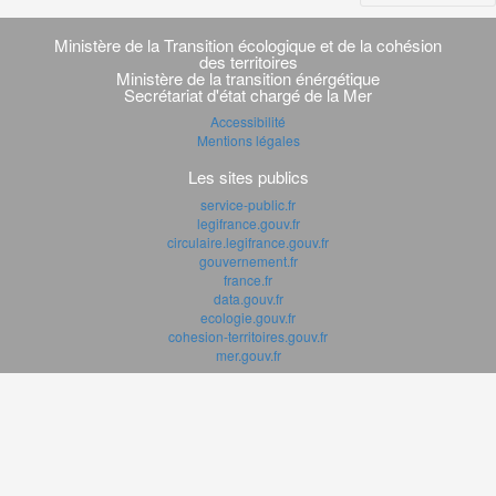
Navigation
transverse
Ministère de la Transition écologique et de la cohésion
des territoires
Ministère de la transition énérgétique
Secrétariat d'état chargé de la Mer
Accessibilité
Mentions légales
Les sites publics
service-public.fr
legifrance.gouv.fr
circulaire.legifrance.gouv.fr
gouvernement.fr
france.fr
data.gouv.fr
ecologie.gouv.fr
cohesion-territoires.gouv.fr
mer.gouv.fr