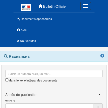
Menu principal
Bulletin Officiel
Toggle navigatio
Documents opposables
Aide
Nouveautés
Navigation
Menu
Recherche
contextuel
et
outils
annexes
dans le texte intégral des documents
entre le