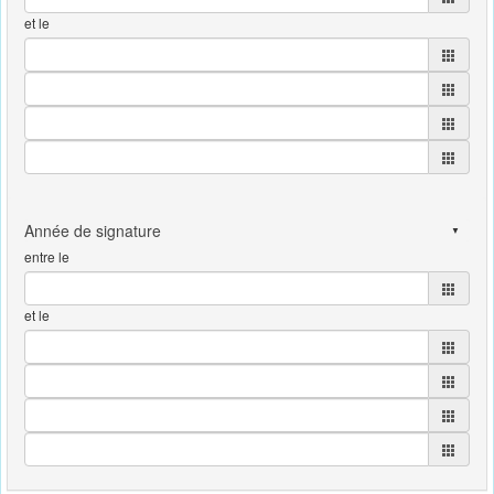
et le
entre le
et le