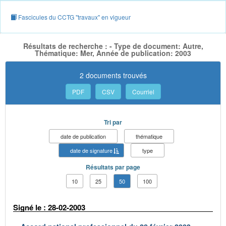
Fascicules du CCTG "travaux" en vigueur
Résultats de recherche : - Type de document: Autre,
Thématique: Mer, Année de publication: 2003
2 documents trouvés
PDF
CSV
Courriel
Tri par
date de publication
thématique
date de signature
type
Résultats par page
10
25
50
100
Signé le : 28-02-2003