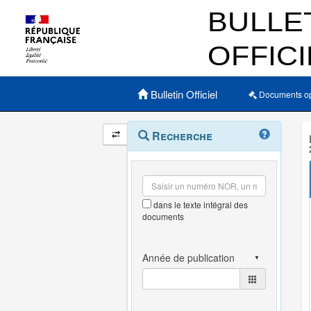
Menu principal
Bulletin Officiel
Documents o
Navigation
Menu
Recherche
contextuel
et
outils
annexes
dans le texte intégral des
documents