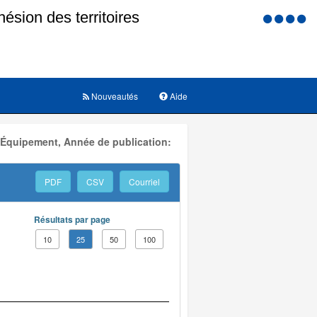
Menu
d'accessi
Nouveautés
Aide
 Équipement, Année de publication:
PDF
CSV
Courriel
Résultats par page
10
25
50
100