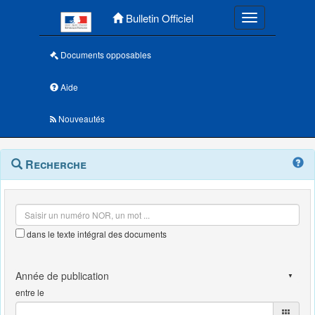
Menu principal
Bulletin Officiel
Toggle navigatio
Documents opposables
Aide
Nouveautés
Navigation
Menu
Recherche
contextuel
et
outils
annexes
dans le texte intégral des documents
entre le