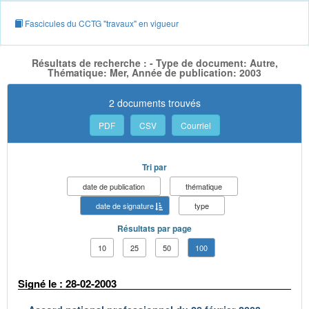
Fascicules du CCTG "travaux" en vigueur
Résultats de recherche : - Type de document: Autre,
Thématique: Mer, Année de publication: 2003
2 documents trouvés
PDF
CSV
Courriel
Tri par
date de publication
thématique
date de signature
type
Résultats par page
10
25
50
100
Signé le : 28-02-2003