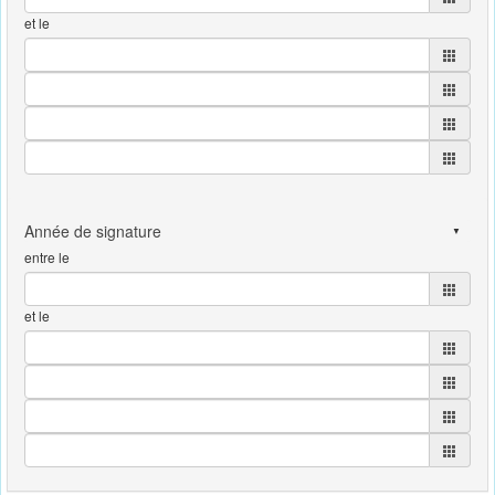
et le
entre le
et le