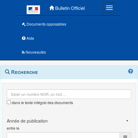
Menu principal
Bulletin Officiel
Toggle navigatio
Documents opposables
Aide
Nouveautés
Navigation
Menu
Recherche
contextuel
et
outils
annexes
dans le texte intégral des documents
entre le