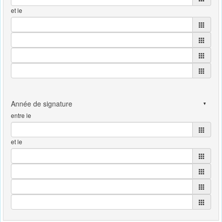
et le
entre le
et le