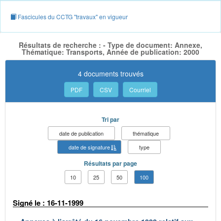
Fascicules du CCTG "travaux" en vigueur
Résultats de recherche : - Type de document: Annexe,
Thématique: Transports, Année de publication: 2000
4 documents trouvés
PDF
CSV
Courriel
Tri par
date de publication
thématique
date de signature
type
Résultats par page
10
25
50
100
Signé le : 16-11-1999