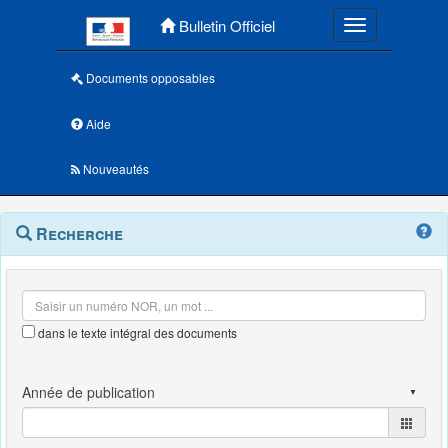
Menu principal
Bulletin Officiel
Toggle navigatio
Documents opposables
Aide
Nouveautés
Navigation
Menu
Recherche
contextuel
et
outils
annexes
dans le texte intégral des documents