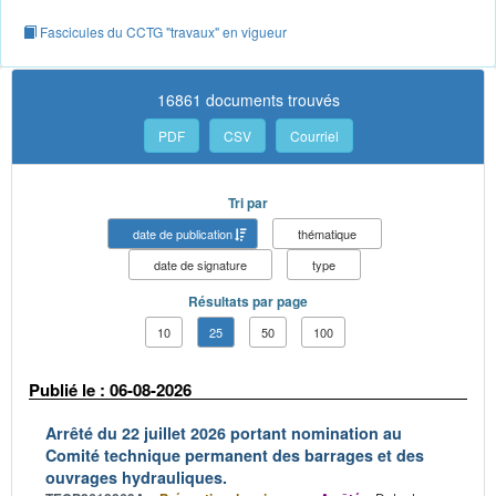
Fascicules du CCTG "travaux" en vigueur
16861 documents trouvés
PDF
CSV
Courriel
Tri par
date de publication
thématique
date de signature
type
Résultats par page
10
25
50
100
Publié le : 06-08-2026
Arrêté du 22 juillet 2026 portant nomination au
Comité technique permanent des barrages et des
ouvrages hydrauliques.