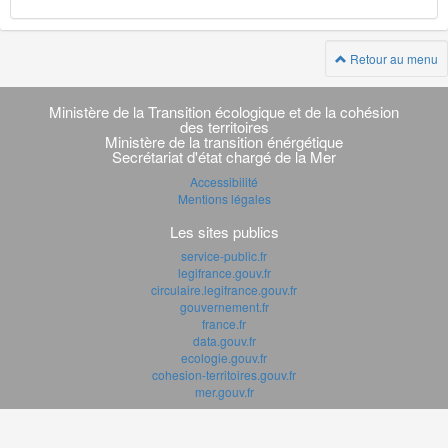
Retour au menu
Navigation
transverse
Ministère de la Transition écologique et de la cohésion
des territoires
Ministère de la transition énérgétique
Secrétariat d'état chargé de la Mer
Accessibilité
Mentions légales
Les sites publics
service-public.fr
legifrance.gouv.fr
circulaire.legifrance.gouv.fr
gouvernement.fr
france.fr
data.gouv.fr
ecologie.gouv.fr
cohesion-territoires.gouv.fr
mer.gouv.fr