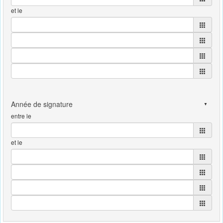
et le
entre le
et le