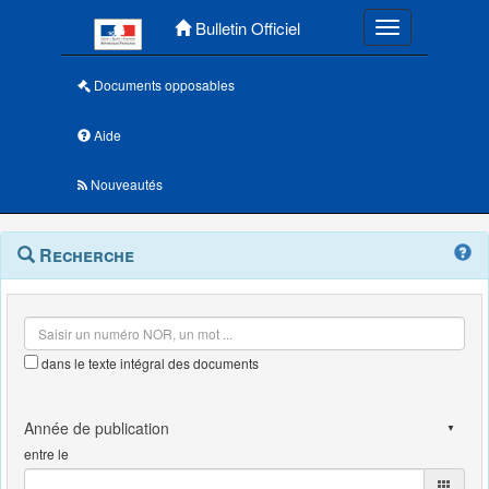
Menu principal
Bulletin Officiel
Toggle navigatio
Documents opposables
Aide
Nouveautés
Navigation
Menu
Recherche
contextuel
et
outils
annexes
dans le texte intégral des documents
entre le