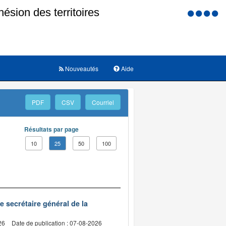
Menu
d'accessi
Nouveautés
Aide
PDF
CSV
Courriel
Résultats par page
10
25
50
100
de secrétaire général de la
26
Date de publication : 07-08-2026