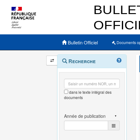
Menu principal
Bulletin Officiel
Documents o
Navigation
Menu
Recherche
contextuel
et
outils
annexes
dans le texte intégral des
documents