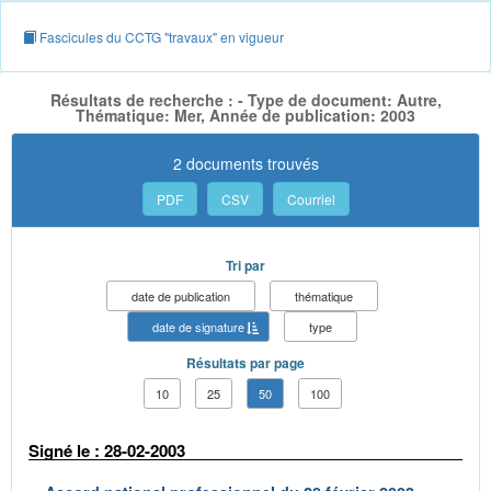
Fascicules du CCTG "travaux" en vigueur
Résultats de recherche : - Type de document: Autre,
Thématique: Mer, Année de publication: 2003
2 documents trouvés
PDF
CSV
Courriel
Tri par
date de publication
thématique
date de signature
type
Résultats par page
10
25
50
100
Signé le : 28-02-2003