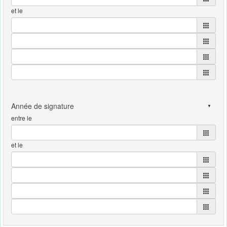
et le
entre le
et le