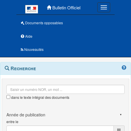
Menu principal
Bulletin Officiel
Toggle navigatio
Documents opposables
Aide
Nouveautés
Navigation
Menu
Recherche
contextuel
et
outils
annexes
dans le texte intégral des documents
entre le