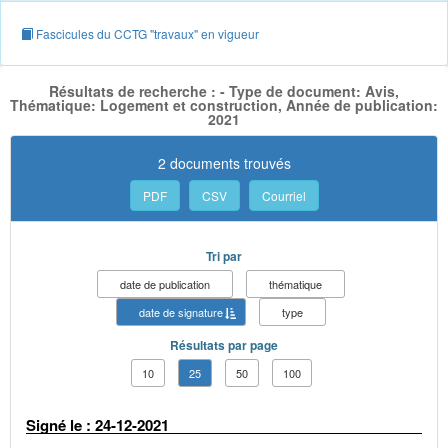
Fascicules du CCTG "travaux" en vigueur
Résultats de recherche : - Type de document: Avis,
Thématique: Logement et construction, Année de publication:
2021
2 documents trouvés
PDF
CSV
Courriel
Tri par
date de publication
thématique
date de signature
type
Résultats par page
10
25
50
100
Signé le : 24-12-2021