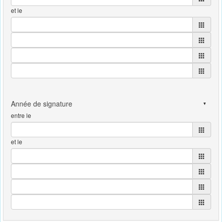
et le
entre le
et le