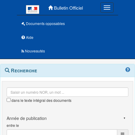
Menu principal
Bulletin Officiel
Toggle navigatio
Documents opposables
Aide
Nouveautés
Navigation
Menu
Recherche
contextuel
et
outils
annexes
dans le texte intégral des documents
entre le