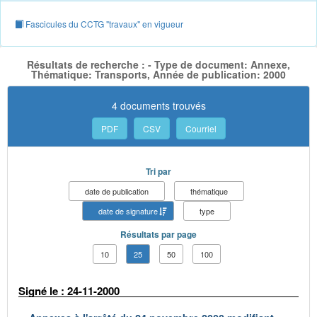
Fascicules du CCTG "travaux" en vigueur
Résultats de recherche : - Type de document: Annexe,
Thématique: Transports, Année de publication: 2000
4 documents trouvés
PDF
CSV
Courriel
Tri par
date de publication
thématique
date de signature
type
Résultats par page
10
25
50
100
Signé le : 24-11-2000