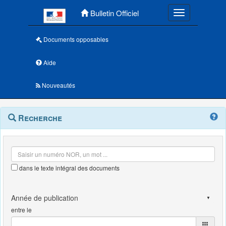
Menu principal
Bulletin Officiel
Toggle navigatio
Documents opposables
Aide
Nouveautés
Navigation
Menu
Recherche
contextuel
et
outils
annexes
dans le texte intégral des documents
entre le