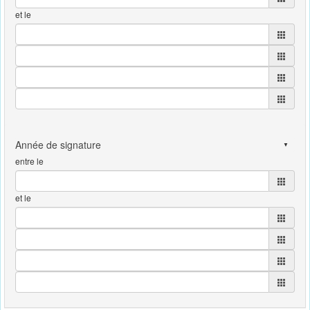
et le
entre le
et le