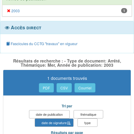
2003
1
Accès direct
Fascicules du CCTG "travaux" en vigueur
Résultats de recherche : - Type de document: Arrêté,
Thématique: Mer, Année de publication: 2003
1 documents trouvés
PDF
CSV
Courriel
Tri par
date de publication
thématique
date de signature
type
Résultats par page