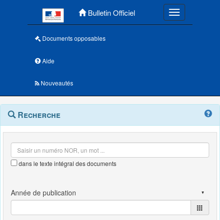
Menu principal
Bulletin Officiel
Toggle navigatio
Documents opposables
Aide
Nouveautés
Navigation
Menu
Recherche
contextuel
et
outils
annexes
dans le texte intégral des documents