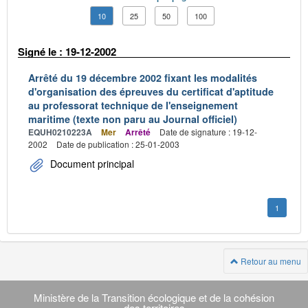
10
25
50
100
Signé le : 19-12-2002
Arrêté du 19 décembre 2002 fixant les modalités
d'organisation des épreuves du certificat d'aptitude
au professorat technique de l'enseignement
maritime (texte non paru au Journal officiel)
EQUH0210223A
Mer
Arrêté
Date de signature : 19-12-
2002
Date de publication : 25-01-2003
Document principal
1
Retour au menu
Navigation
transverse
Ministère de la Transition écologique et de la cohésion
des territoires