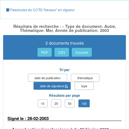
Fascicules du CCTG "travaux" en vigueur
Résultats de recherche : - Type de document: Autre,
Thématique: Mer, Année de publication: 2003
2 documents trouvés
PDF
CSV
Courriel
Tri par
date de publication
thématique
date de signature
type
Résultats par page
10
25
50
100
Signé le : 28-02-2003