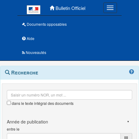
Menu principal
Bulletin Officiel
Toggle navigatio
Documents opposables
Aide
Nouveautés
Navigation
Menu
Recherche
contextuel
et
outils
annexes
dans le texte intégral des documents
entre le