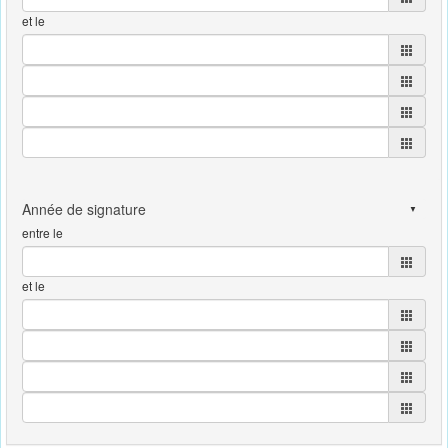
et le
entre le
et le