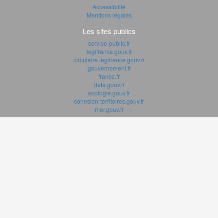
Accessibilité
Mentions légales
Les sites publics
service-public.fr
legifrance.gouv.fr
circulaire.legifrance.gouv.fr
gouvernement.fr
france.fr
data.gouv.fr
ecologie.gouv.fr
cohesion-territoires.gouv.fr
mer.gouv.fr