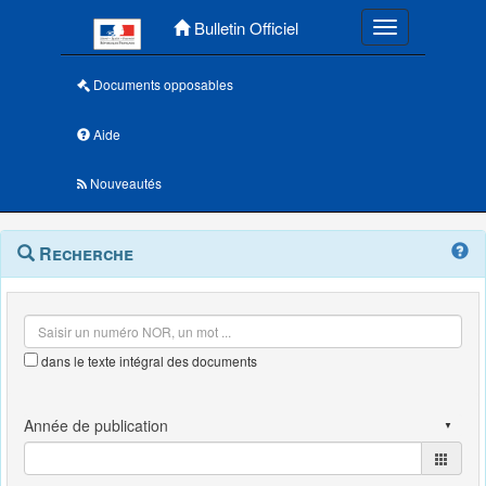
Menu principal
Bulletin Officiel
Toggle navigatio
Documents opposables
Aide
Nouveautés
Navigation
Menu
Recherche
contextuel
et
outils
annexes
dans le texte intégral des documents