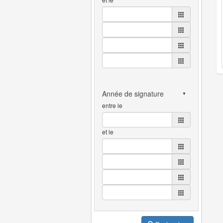
entre le
et le