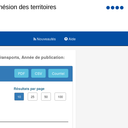
Menu
d'accessi
Nouveautés
Aide
Transports, Année de publication:
PDF
CSV
Courriel
Résultats par page
10
25
50
100