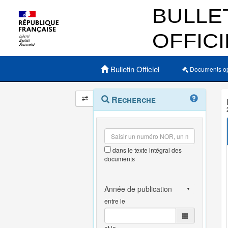
Menu principal
Bulletin Officiel
Documents o
Navigation
Menu
Recherche
contextuel
et
outils
annexes
dans le texte intégral des
documents
entre le
et le