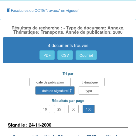
Fascicules du CCTG "travaux" en vigueur
Résultats de recherche : - Type de document: Annexe,
Thématique: Transports, Année de publication: 2000
4 documents trouvés
PDF
CSV
Courriel
Tri par
date de publication
thématique
date de signature
type
Résultats par page
10
25
50
100
Signé le : 24-11-2000