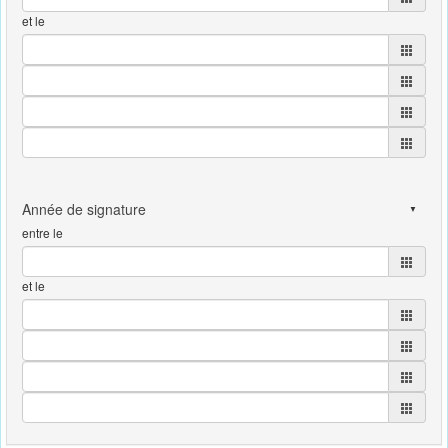
et le
entre le
et le