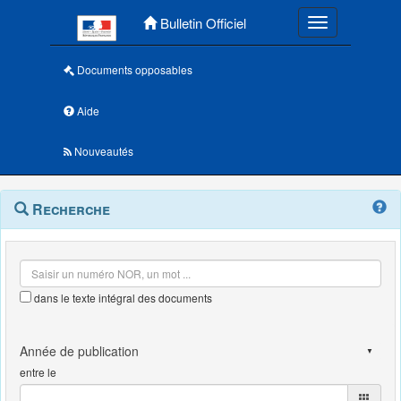
Menu principal
Bulletin Officiel
Toggle navigatio
Documents opposables
Aide
Nouveautés
Navigation
Menu
Recherche
contextuel
et
outils
annexes
dans le texte intégral des documents
entre le