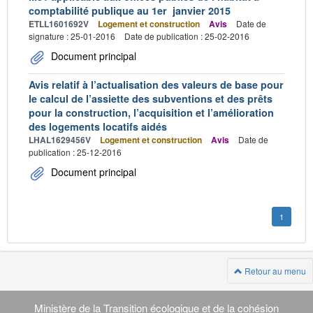
comptabilité publique au 1er janvier 2015
ETLL1601692V
Logement et construction
Avis
Date de
signature : 25-01-2016
Date de publication : 25-02-2016
Document principal
Avis relatif à l’actualisation des valeurs de base pour
le calcul de l’assiette des subventions et des prêts
pour la construction, l’acquisition et l’amélioration
des logements locatifs aidés
LHAL1629456V
Logement et construction
Avis
Date de
publication : 25-12-2016
Document principal
1
Retour au menu
Navigation
transverse
Ministère de la Transition écologique et de la cohésion