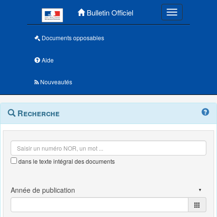
Menu principal
Bulletin Officiel
Toggle navigatio
Documents opposables
Aide
Nouveautés
Navigation
Menu
Recherche
contextuel
et
outils
annexes
dans le texte intégral des documents