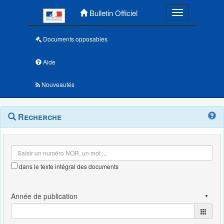
Menu principal
Bulletin Officiel
Toggle navigatio
Documents opposables
Aide
Nouveautés
Navigation
Menu
Recherche
contextuel
et
outils
annexes
dans le texte intégral des documents