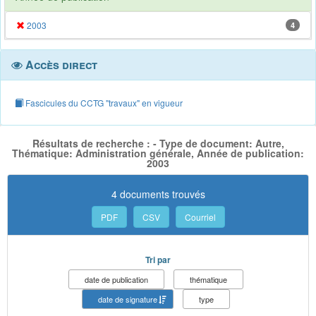
2003
4
Accès direct
Fascicules du CCTG "travaux" en vigueur
Résultats de recherche : - Type de document: Autre,
Thématique: Administration générale, Année de publication:
2003
4 documents trouvés
PDF
CSV
Courriel
Tri par
date de publication
thématique
date de signature
type