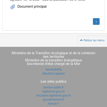
Document principal
1
Retour au menu
Navigation
transverse
Ministère de la Transition écologique et de la cohésion
des territoires
Ministère de la transition énérgétique
Secrétariat d'état chargé de la Mer
Accessibilité
Mentions légales
Les sites publics
service-public.fr
legifrance.gouv.fr
circulaire.legifrance.gouv.fr
gouvernement.fr
france.fr