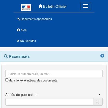
Menu principal
Bulletin Officiel
Toggle navigatio
Documents opposables
Aide
Nouveautés
Navigation
Menu
Recherche
contextuel
et
outils
annexes
dans le texte intégral des documents