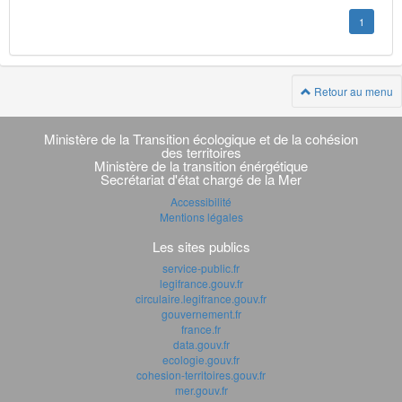
1
Retour au menu
Navigation
transverse
Ministère de la Transition écologique et de la cohésion
des territoires
Ministère de la transition énérgétique
Secrétariat d'état chargé de la Mer
Accessibilité
Mentions légales
Les sites publics
service-public.fr
legifrance.gouv.fr
circulaire.legifrance.gouv.fr
gouvernement.fr
france.fr
data.gouv.fr
ecologie.gouv.fr
cohesion-territoires.gouv.fr
mer.gouv.fr