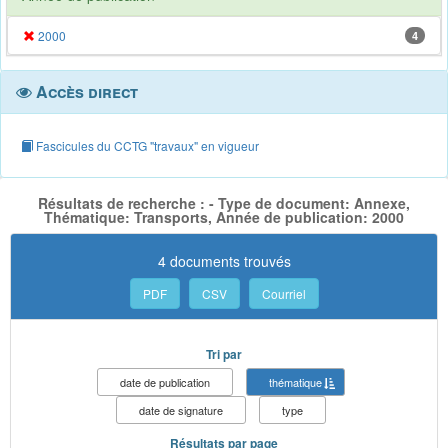
2000
4
Accès direct
Fascicules du CCTG "travaux" en vigueur
Résultats de recherche : - Type de document: Annexe,
Thématique: Transports, Année de publication: 2000
4 documents trouvés
PDF
CSV
Courriel
Tri par
date de publication
thématique
date de signature
type
Résultats par page