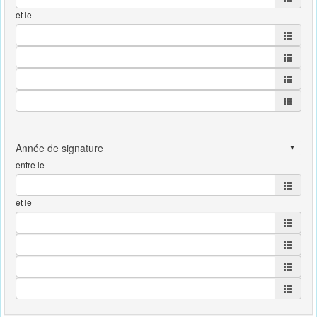
et le
entre le
et le