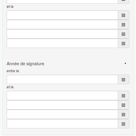
et le
entre le
et le