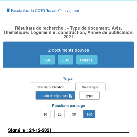
Fascicules du CCTG "travaux" en vigueur
Résultats de recherche : - Type de document: Avis,
Thématique: Logement et construction, Année de publication:
2021
2 documents trouvés
PDF
CSV
Courriel
Tri par
date de publication
thématique
date de signature
type
Résultats par page
10
25
50
100
Signé le : 24-12-2021