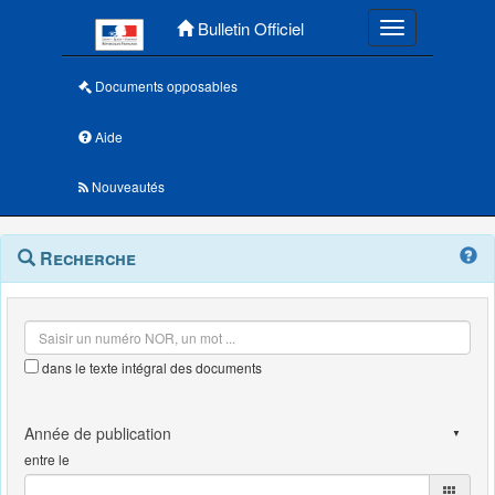
Menu principal
Bulletin Officiel
Toggle navigatio
Documents opposables
Aide
Nouveautés
Navigation
Menu
Recherche
contextuel
et
outils
annexes
dans le texte intégral des documents
entre le