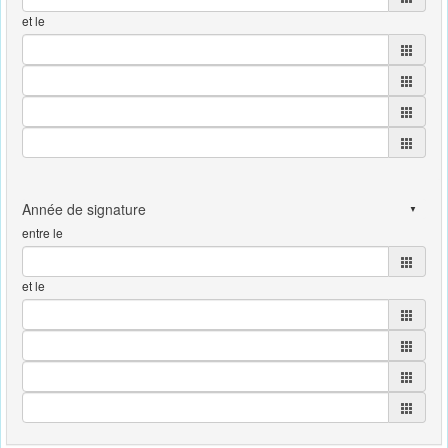
et le
entre le
et le