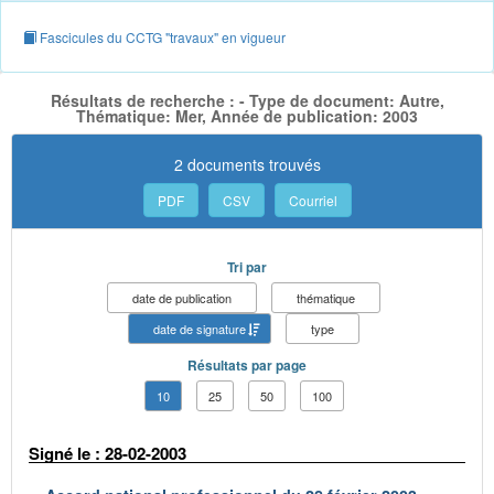
Fascicules du CCTG "travaux" en vigueur
Résultats de recherche : - Type de document: Autre,
Thématique: Mer, Année de publication: 2003
2 documents trouvés
PDF
CSV
Courriel
Tri par
date de publication
thématique
date de signature
type
Résultats par page
10
25
50
100
Signé le : 28-02-2003