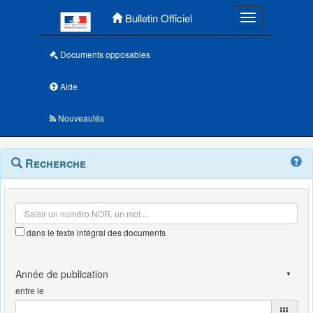
Menu principal
Bulletin Officiel
Toggle navigatio
Documents opposables
Aide
Nouveautés
Navigation
Menu
Recherche
contextuel
et
outils
annexes
dans le texte intégral des documents
entre le