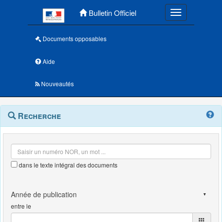
Menu principal
Bulletin Officiel
Toggle navigatio
Documents opposables
Aide
Nouveautés
Navigation
Menu
Recherche
contextuel
et
outils
annexes
dans le texte intégral des documents
entre le