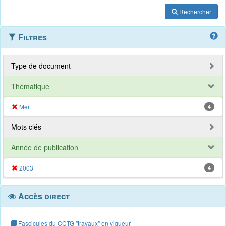
Rechercher
Filtres
Type de document
Thématique
Mer
4
Mots clés
Année de publication
2003
4
Accès direct
Fascicules du CCTG "travaux" en vigueur