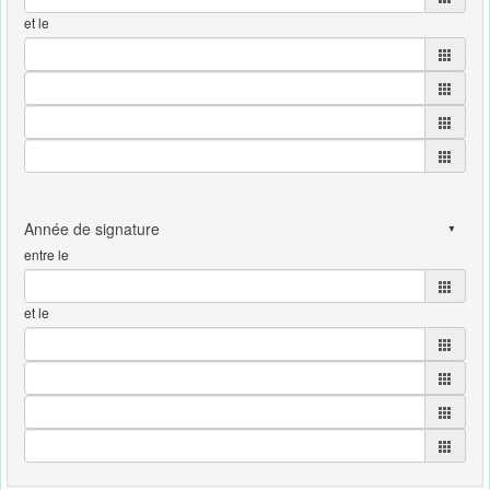
et le
entre le
et le