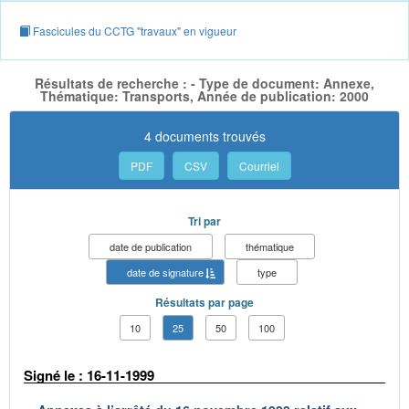
Fascicules du CCTG "travaux" en vigueur
Résultats de recherche : - Type de document: Annexe,
Thématique: Transports, Année de publication: 2000
4 documents trouvés
PDF
CSV
Courriel
Tri par
date de publication
thématique
date de signature
type
Résultats par page
10
25
50
100
Signé le : 16-11-1999