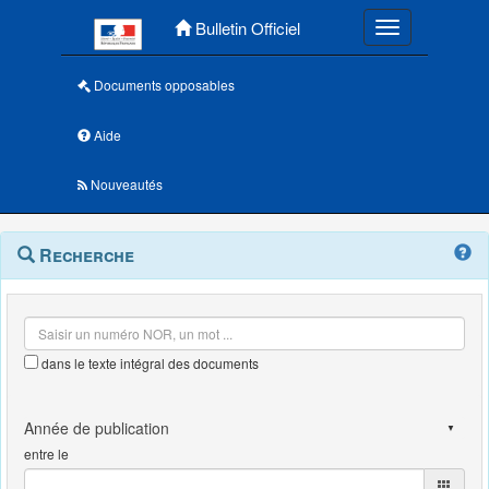
Menu principal
Bulletin Officiel
Toggle navigatio
Documents opposables
Aide
Nouveautés
Navigation
Menu
Recherche
contextuel
et
outils
annexes
dans le texte intégral des documents
entre le