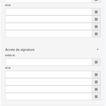
et le
entre le
et le