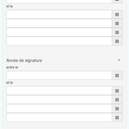
et le
entre le
et le