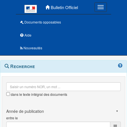
Menu principal
Bulletin Officiel
Toggle navigatio
Documents opposables
Aide
Nouveautés
Navigation
Menu
Recherche
contextuel
et
outils
annexes
dans le texte intégral des documents
entre le