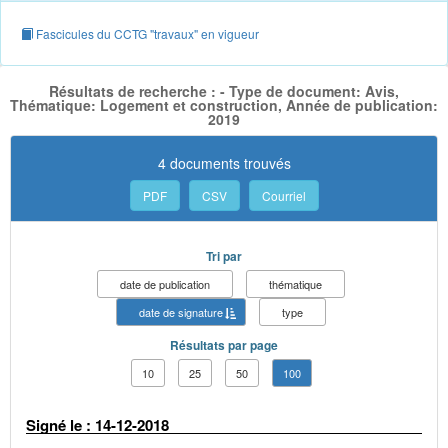
Fascicules du CCTG "travaux" en vigueur
Résultats de recherche : - Type de document: Avis,
Thématique: Logement et construction, Année de publication:
2019
4 documents trouvés
PDF
CSV
Courriel
Tri par
date de publication
thématique
date de signature
type
Résultats par page
10
25
50
100
Signé le : 14-12-2018