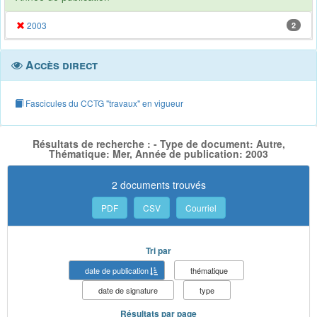
2003
2
Accès direct
Fascicules du CCTG "travaux" en vigueur
Résultats de recherche : - Type de document: Autre,
Thématique: Mer, Année de publication: 2003
2 documents trouvés
PDF
CSV
Courriel
Tri par
date de publication
thématique
date de signature
type
Résultats par page