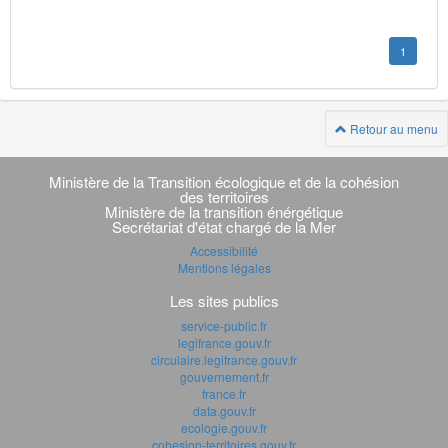
1
Retour au menu
Navigation
transverse
Ministère de la Transition écologique et de la cohésion
des territoires
Ministère de la transition énérgétique
Secrétariat d'état chargé de la Mer
Accessibilité
Mentions légales
Les sites publics
service-public.fr
legifrance.gouv.fr
circulaire.legifrance.gouv.fr
gouvernement.fr
france.fr
data.gouv.fr
ecologie.gouv.fr
cohesion-territoires.gouv.fr