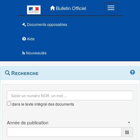
Menu principal
Bulletin Officiel
Toggle navigatio
Documents opposables
Aide
Nouveautés
Navigation
Menu
Recherche
contextuel
et
outils
annexes
dans le texte intégral des documents