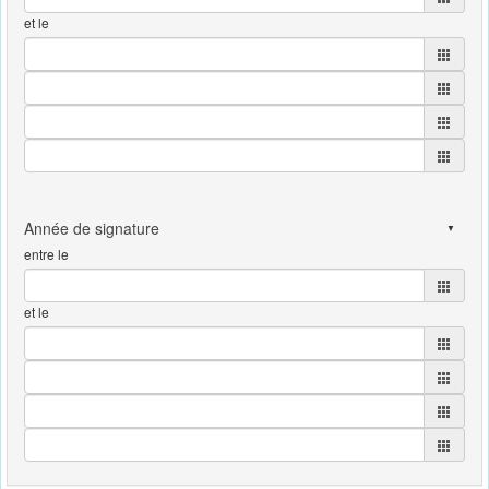
et le
entre le
et le