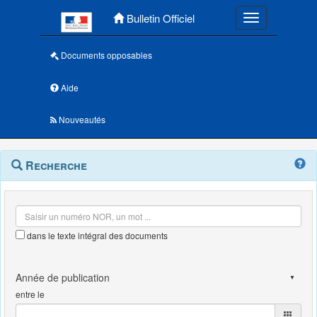
Menu principal
Bulletin Officiel
Toggle navigatio
Documents opposables
Aide
Nouveautés
Navigation
Menu
Recherche
contextuel
et
outils
annexes
dans le texte intégral des documents
entre le