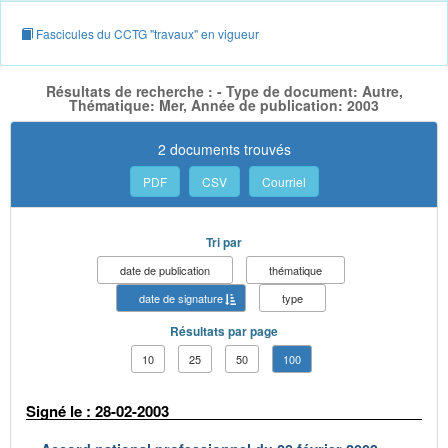
Fascicules du CCTG "travaux" en vigueur
Résultats de recherche : - Type de document: Autre,
Thématique: Mer, Année de publication: 2003
2 documents trouvés
PDF
CSV
Courriel
Tri par
date de publication
thématique
date de signature
type
Résultats par page
10
25
50
100
Signé le : 28-02-2003