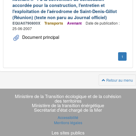
accordée pour la construction, l'entretien et
l'exploitation de l'aérodrome de Saint-Denis-Gillot
(Réunion) (texte non paru au Journal officiel)
EQUA0790800X
Transports
Avenant
Date de publication :
25-06-2007
Document principal
1
Retour au menu
Navigation
transverse
Ministère de la Transition écologique et de la cohésion
des territoires
Ministère de la transition énérgétique
Secrétariat d'état chargé de la Mer
Accessibilité
Mentions légales
Les sites publics