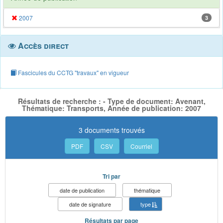
2007
3
Accès direct
Fascicules du CCTG "travaux" en vigueur
Résultats de recherche : - Type de document: Avenant,
Thématique: Transports, Année de publication: 2007
3 documents trouvés
PDF
CSV
Courriel
Tri par
date de publication
thématique
date de signature
type
Résultats par page