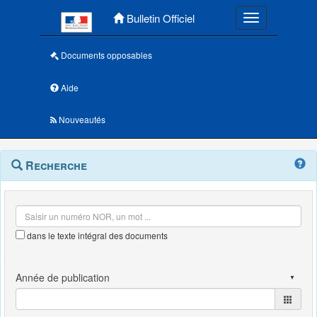
Menu principal
Bulletin Officiel
Toggle navigatio
Documents opposables
Aide
Nouveautés
Navigation
Menu
Recherche
contextuel
et
outils
annexes
dans le texte intégral des documents