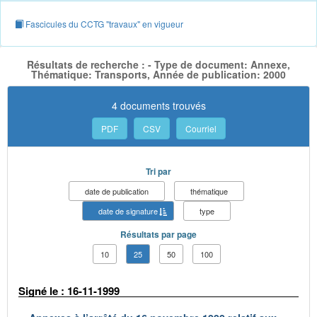
Fascicules du CCTG "travaux" en vigueur
Résultats de recherche : - Type de document: Annexe,
Thématique: Transports, Année de publication: 2000
4 documents trouvés
PDF
CSV
Courriel
Tri par
date de publication
thématique
date de signature
type
Résultats par page
10
25
50
100
Signé le : 16-11-1999