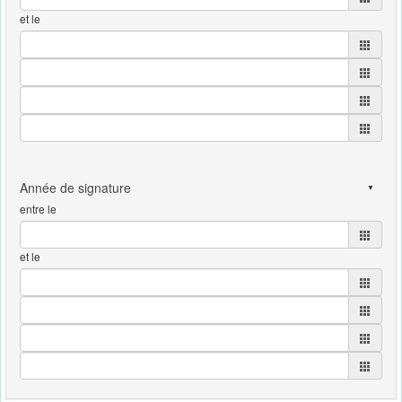
et le
entre le
et le