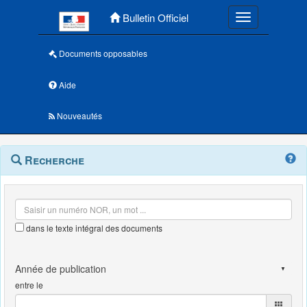
Menu principal
Bulletin Officiel
Toggle navigatio
Documents opposables
Aide
Nouveautés
Navigation
Menu
Recherche
contextuel
et
outils
annexes
dans le texte intégral des documents
entre le