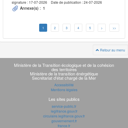
signature : 17-07-2026
Date de publication : 24-07-2026
Annexe(s) :
1
1
2
3
4
5
>
>>
Retour au menu
Navigation
transverse
Ministère de la Transition écologique et de la cohésion
des territoires
Ministère de la transition énérgétique
Secrétariat d'état chargé de la Mer
Accessibilité
Mentions légales
Les sites publics
service-public.fr
legifrance.gouv.fr
circulaire.legifrance.gouv.fr
gouvernement.fr
france.fr