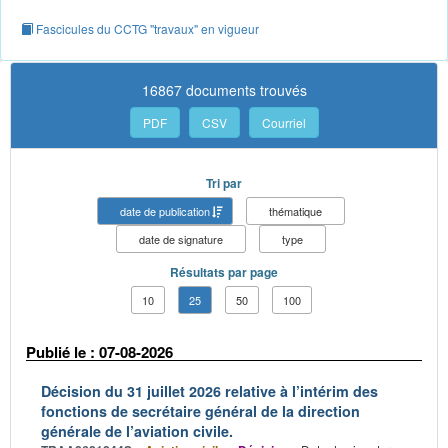
Fascicules du CCTG "travaux" en vigueur
16867 documents trouvés
PDF
CSV
Courriel
Tri par
date de publication
thématique
date de signature
type
Résultats par page
10
25
50
100
Publié le : 07-08-2026
Décision du 31 juillet 2026 relative à l’intérim des
fonctions de secrétaire général de la direction
générale de l’aviation civile.