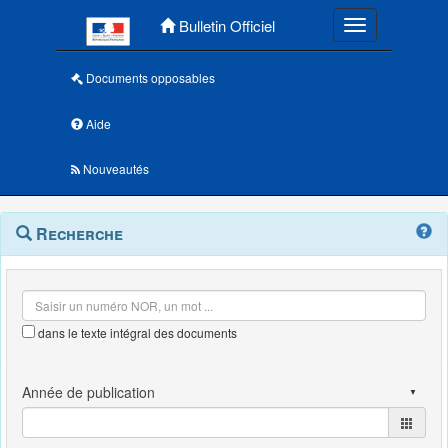
Menu principal
Bulletin Officiel
Toggle navigatio
Documents opposables
Aide
Nouveautés
Navigation
Menu
Recherche
contextuel
et
outils
annexes
dans le texte intégral des documents