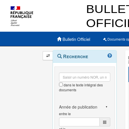
Menu principal
Bulletin Officiel
Documents o
Navigation
Menu
Recherche
contextuel
et
outils
annexes
dans le texte intégral des
documents
entre le
et le