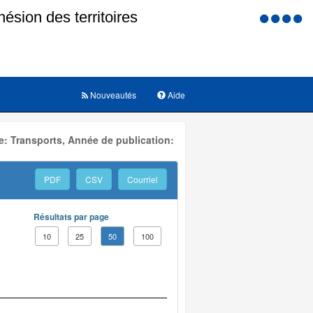
Menu
d'accessi
Nouveautés
Aide
: Transports, Année de publication:
PDF
CSV
Courriel
Résultats par page
10
25
50
100