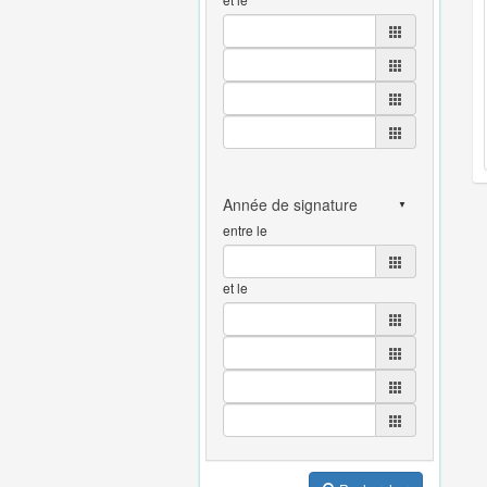
entre le
et le