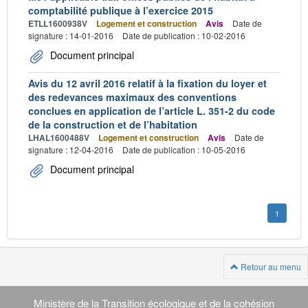
comptabilité publique à l’exercice 2015
ETLL1600938V
Logement et construction
Avis
Date de
signature : 14-01-2016
Date de publication : 10-02-2016
Document principal
Avis du 12 avril 2016 relatif à la fixation du loyer et
des redevances maximaux des conventions
conclues en application de l’article L. 351-2 du code
de la construction et de l’habitation
LHAL1600488V
Logement et construction
Avis
Date de
signature : 12-04-2016
Date de publication : 10-05-2016
Document principal
1
Retour au menu
Navigation
transverse
Ministère de la Transition écologique et de la cohésion