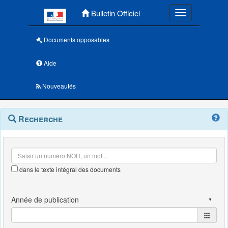
Menu principal
Bulletin Officiel
Toggle navigatio
Documents opposables
Aide
Nouveautés
Navigation
Menu
Recherche
contextuel
et
outils
annexes
dans le texte intégral des documents