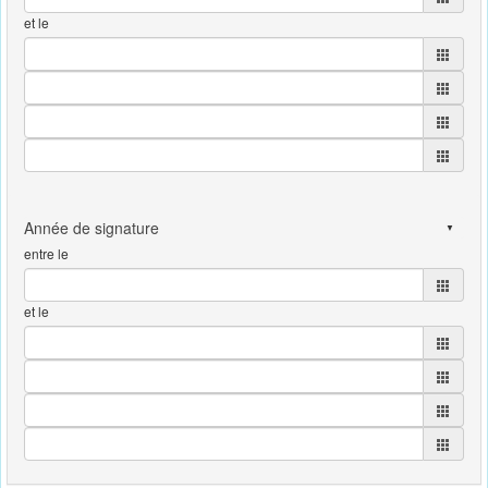
et le
entre le
et le