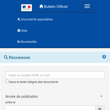
Menu principal
Bulletin Officiel
Toggle navigatio
Documents opposables
Aide
Nouveautés
Navigation
Menu
Recherche
contextuel
et
outils
annexes
dans le texte intégral des documents
entre le