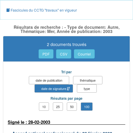
Fascicules du CCTG "travaux" en vigueur
Résultats de recherche : - Type de document: Autre,
Thématique: Mer, Année de publication: 2003
2 documents trouvés
PDF
CSV
Courriel
Tri par
date de publication
thématique
date de signature
type
Résultats par page
10
25
50
100
Signé le : 28-02-2003