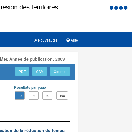
Menu
d'accessi
Nouveautés
Aide
 Mer, Année de publication: 2003
PDF
CSV
Courriel
Résultats par page
10
25
50
100
ication de la réduction du temps