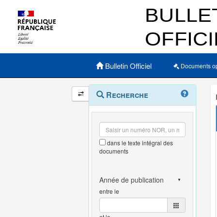
Menu principal
Bulletin Officiel
Documents o
Navigation
Menu
Recherche
contextuel
et
outils
annexes
dans le texte intégral des
documents
entre le
et le