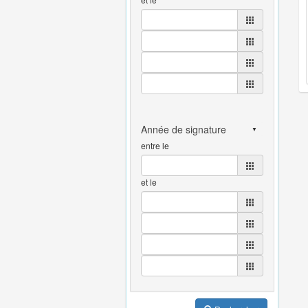
entre le
et le