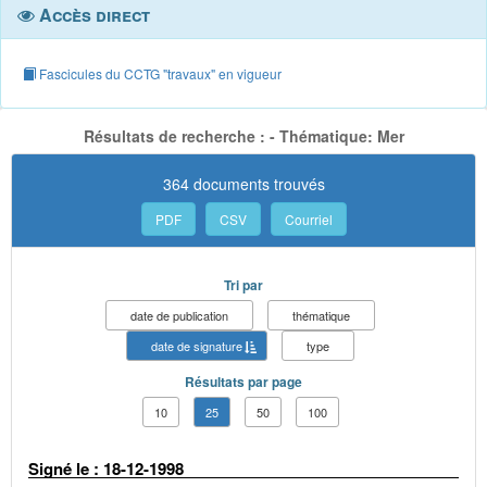
Accès direct
Fascicules du CCTG "travaux" en vigueur
Résultats de recherche : - Thématique: Mer
364 documents trouvés
PDF
CSV
Courriel
Tri par
date de publication
thématique
date de signature
type
Résultats par page
10
25
50
100
Signé le : 18-12-1998