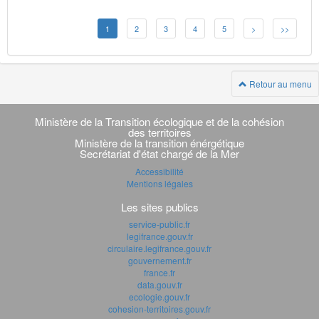
1
2
3
4
5
>
>>
Retour au menu
Navigation
transverse
Ministère de la Transition écologique et de la cohésion
des territoires
Ministère de la transition énérgétique
Secrétariat d'état chargé de la Mer
Accessibilité
Mentions légales
Les sites publics
service-public.fr
legifrance.gouv.fr
circulaire.legifrance.gouv.fr
gouvernement.fr
france.fr
data.gouv.fr
ecologie.gouv.fr
cohesion-territoires.gouv.fr