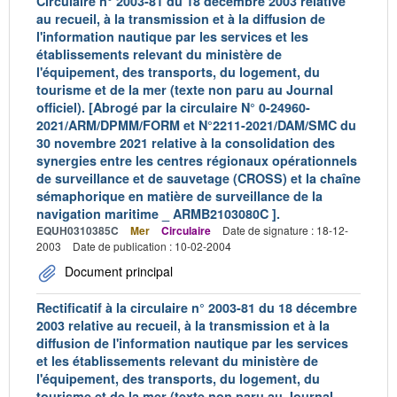
Circulaire n° 2003-81 du 18 décembre 2003 relative
au recueil, à la transmission et à la diffusion de
l'information nautique par les services et les
établissements relevant du ministère de
l'équipement, des transports, du logement, du
tourisme et de la mer (texte non paru au Journal
officiel). [Abrogé par la circulaire N° 0-24960-
2021/ARM/DPMM/FORM et N°2211-2021/DAM/SMC du
30 novembre 2021 relative à la consolidation des
synergies entre les centres régionaux opérationnels
de surveillance et de sauvetage (CROSS) et la chaîne
sémaphorique en matière de surveillance de la
navigation maritime _ ARMB2103080C ].
EQUH0310385C
Mer
Circulaire
Date de signature : 18-12-
2003
Date de publication : 10-02-2004
Document principal
Rectificatif à la circulaire n° 2003-81 du 18 décembre
2003 relative au recueil, à la transmission et à la
diffusion de l'information nautique par les services
et les établissements relevant du ministère de
l'équipement, des transports, du logement, du
tourisme et de la mer (texte non paru au Journal