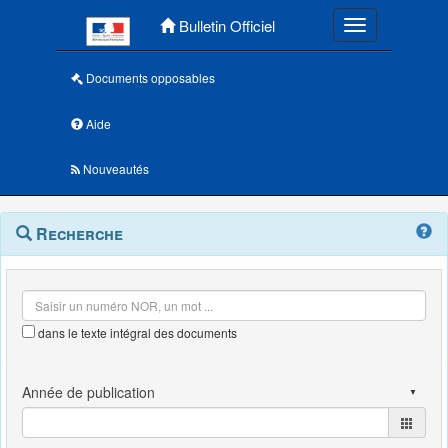
Menu principal
Bulletin Officiel
Toggle navigatio
Documents opposables
Aide
Nouveautés
Navigation
Menu
Recherche
contextuel
et
outils
annexes
dans le texte intégral des documents