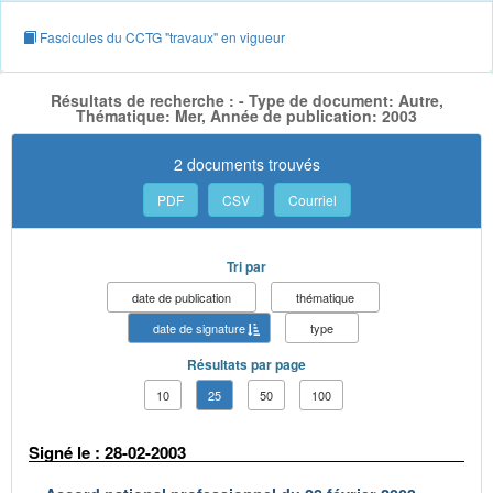
Fascicules du CCTG "travaux" en vigueur
Résultats de recherche : - Type de document: Autre,
Thématique: Mer, Année de publication: 2003
2 documents trouvés
PDF
CSV
Courriel
Tri par
date de publication
thématique
date de signature
type
Résultats par page
10
25
50
100
Signé le : 28-02-2003