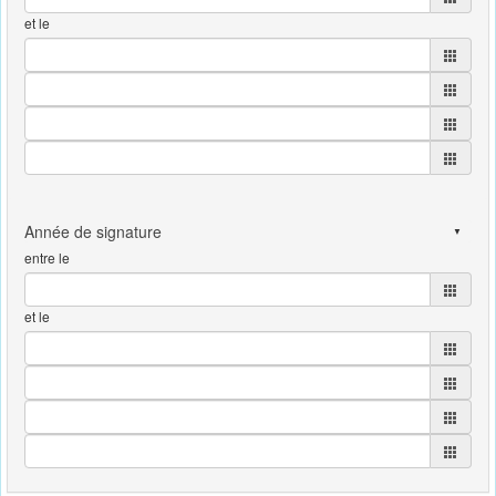
et le
entre le
et le