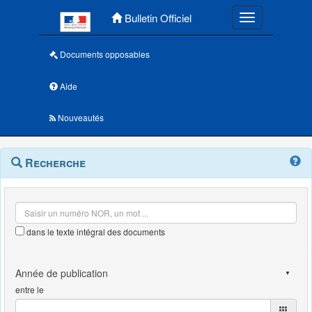
Menu principal
Bulletin Officiel
Toggle navigatio
Documents opposables
Aide
Nouveautés
Navigation
Menu
Recherche
contextuel
et
outils
annexes
dans le texte intégral des documents
entre le