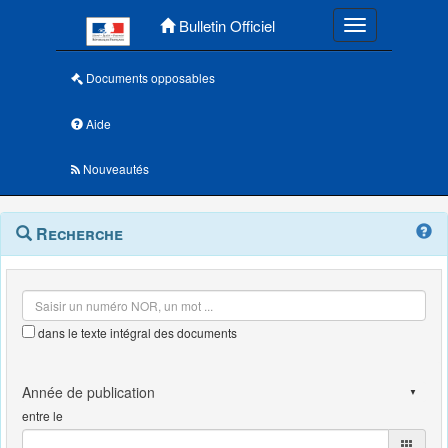
Menu principal
Bulletin Officiel
Toggle navigatio
Documents opposables
Aide
Nouveautés
Navigation
Menu
Recherche
contextuel
et
outils
annexes
dans le texte intégral des documents
entre le