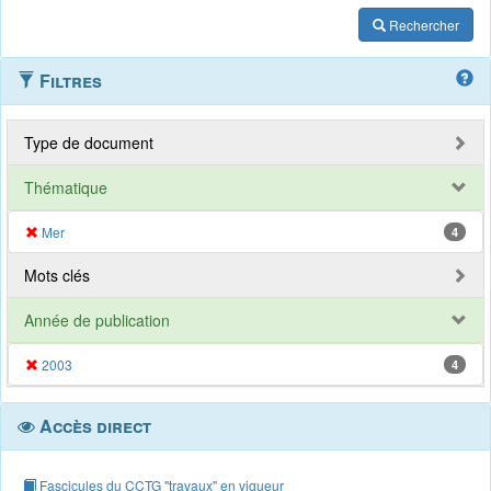
Rechercher
Filtres
Type de document
Thématique
Mer
4
Mots clés
Année de publication
2003
4
Accès direct
Fascicules du CCTG "travaux" en vigueur