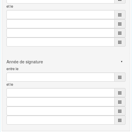
et le
entre le
et le