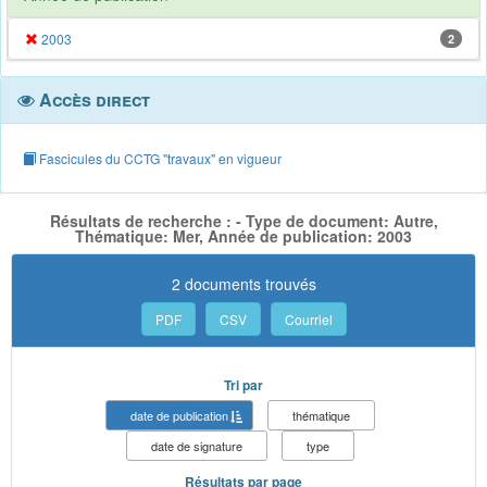
2003
2
Accès direct
Fascicules du CCTG "travaux" en vigueur
Résultats de recherche : - Type de document: Autre,
Thématique: Mer, Année de publication: 2003
2 documents trouvés
PDF
CSV
Courriel
Tri par
date de publication
thématique
date de signature
type
Résultats par page