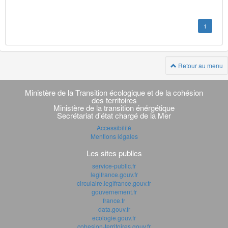
1
Retour au menu
Navigation
transverse
Ministère de la Transition écologique et de la cohésion
des territoires
Ministère de la transition énérgétique
Secrétariat d'état chargé de la Mer
Accessibilité
Mentions légales
Les sites publics
service-public.fr
legifrance.gouv.fr
circulaire.legifrance.gouv.fr
gouvernement.fr
france.fr
data.gouv.fr
ecologie.gouv.fr
cohesion-territoires.gouv.fr