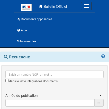
Menu principal
Bulletin Officiel
Toggle navigatio
Documents opposables
Aide
Nouveautés
Navigation
Menu
Recherche
contextuel
et
outils
annexes
dans le texte intégral des documents