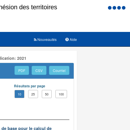
Menu
d'accessi
Nouveautés
Aide
ication: 2021
PDF
CSV
Courriel
Résultats par page
10
25
50
100
s de base pour le calcul de