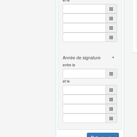
entre le
et le