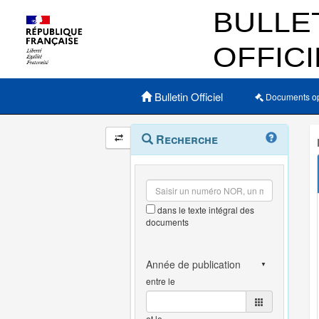
Menu principal
Bulletin Officiel
Documents o
Navigation
Menu
Recherche
contextuel
et
outils
annexes
dans le texte intégral des
documents
entre le
et le